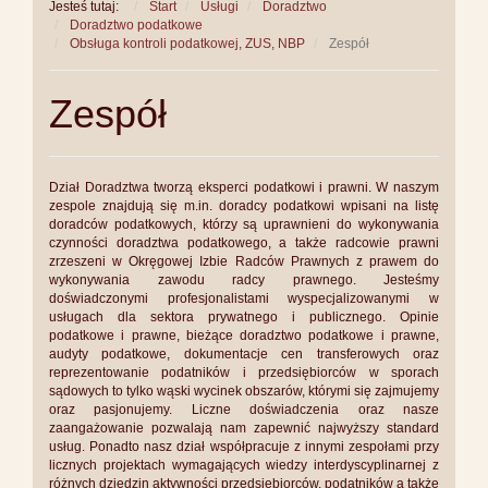
Jesteś tutaj:
Start
Usługi
Doradztwo
Doradztwo podatkowe
Obsługa kontroli podatkowej, ZUS, NBP
Zespół
Zespół
Dział Doradztwa tworzą eksperci podatkowi i prawni. W naszym
zespole znajdują się m.in. doradcy podatkowi wpisani na listę
doradców podatkowych, którzy są uprawnieni do wykonywania
czynności doradztwa podatkowego, a także radcowie prawni
zrzeszeni w Okręgowej Izbie Radców Prawnych z prawem do
wykonywania zawodu radcy prawnego. Jesteśmy
doświadczonymi profesjonalistami wyspecjalizowanymi w
usługach dla sektora prywatnego i publicznego. Opinie
podatkowe i prawne, bieżące doradztwo podatkowe i prawne,
audyty podatkowe, dokumentacje cen transferowych oraz
reprezentowanie podatników i przedsiębiorców w sporach
sądowych to tylko wąski wycinek obszarów, którymi się zajmujemy
oraz pasjonujemy. Liczne doświadczenia oraz nasze
zaangażowanie pozwalają nam zapewnić najwyższy standard
usług. Ponadto nasz dział współpracuje z innymi zespołami przy
licznych projektach wymagających wiedzy interdyscyplinarnej z
różnych dziedzin aktywności przedsiębiorców, podatników a także