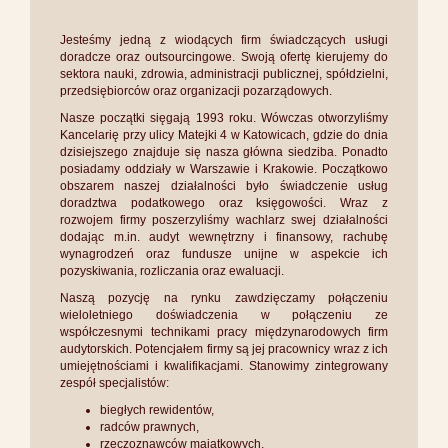
Jesteśmy jedną z wiodących firm świadczących usługi
doradcze oraz outsourcingowe. Swoją ofertę kierujemy do
sektora nauki, zdrowia, administracji publicznej, spółdzielni,
przedsiębiorców oraz organizacji pozarządowych.
Nasze początki sięgają 1993 roku. Wówczas otworzyliśmy
Kancelarię przy ulicy Matejki 4 w Katowicach, gdzie do dnia
dzisiejszego znajduje się nasza główna siedziba. Ponadto
posiadamy oddziały w Warszawie i Krakowie. Początkowo
obszarem naszej działalności było świadczenie usług
doradztwa podatkowego oraz księgowości. Wraz z
rozwojem firmy poszerzyliśmy wachlarz swej działalności
dodając m.in. audyt wewnętrzny i finansowy, rachubę
wynagrodzeń oraz fundusze unijne w aspekcie ich
pozyskiwania, rozliczania oraz ewaluacji.
Naszą pozycję na rynku zawdzięczamy połączeniu
wieloletniego doświadczenia w połączeniu ze
współczesnymi technikami pracy międzynarodowych firm
audytorskich. Potencjałem firmy są jej pracownicy wraz z ich
umiejętnościami i kwalifikacjami. Stanowimy zintegrowany
zespół specjalistów:
biegłych rewidentów,
radców prawnych,
rzeczoznawców majątkowych,