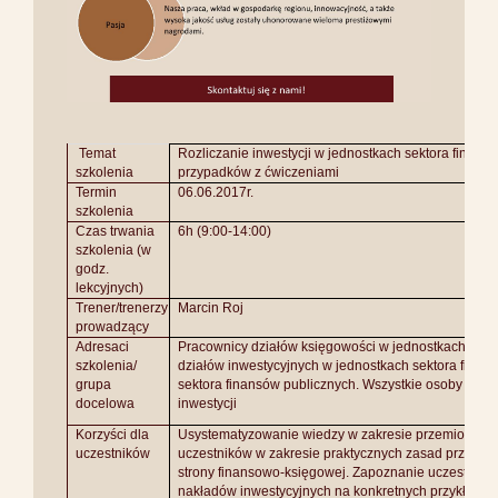
Temat
Rozliczanie inwestycji w jednostkach sektora finansów
szkolenia
przypadków z ćwiczeniami
Termin
06.06.2017r.
szkolenia
Czas trwania
6h (9:00-14:00)
szkolenia (w
godz.
lekcyjnych)
Trener/trenerzy
Marcin Roj
prowadzący
Adresaci
Pracownicy działów księgowości w jednostkach sekt
szkolenia/
działów inwestycyjnych w jednostkach sektora finas
grupa
sektora finansów publicznych. Wszystkie osoby zain
docelowa
inwestycji
Korzyści dla
Usystematyzowanie wiedzy w zakresie przemiotu szk
uczestników
uczestników w zakresie praktycznych zasad przeprowa
strony finansowo-księgowej. Zapoznanie uczestników
nakładów inwestycyjnych na konkretnych przykładac